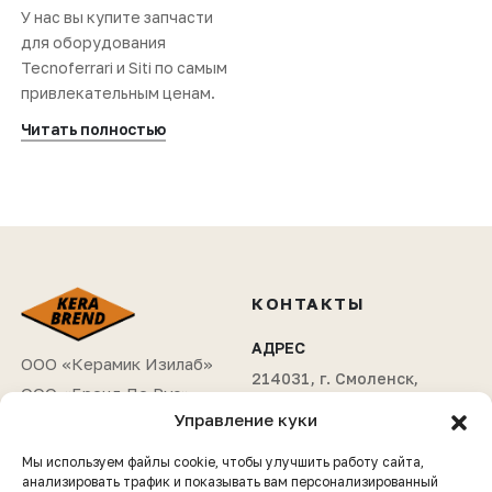
У нас вы купите запчасти
для оборудования
Tecnoferrari и Siti по самым
привлекательным ценам.
Читать полностью
КОНТАКТЫ
АДРЕС
ООО «Керамик Изилаб»
214031, г. Смоленск,
ООО «Бренд Ле Рус»
ул. Индустриальная д. 2,
Управление куки
офис 804В
ИНН:
6714035271
Мы используем файлы cookie, чтобы улучшить работу сайта,
КПП:
673201001
ТЕЛЕФОНЫ
анализировать трафик и показывать вам персонализированный